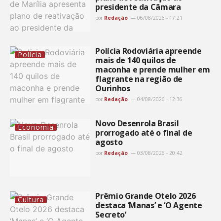
presidente da Câmara
por
Redação
06/08/2026 - 17:21
Polícia Rodoviária apreende
Polícia
mais de 140 quilos de
maconha e prende mulher em
flagrante na região de
Ourinhos
por
Redação
04/08/2026 - 12:36
Novo Desenrola Brasil
Economia
prorrogado até o final de
agosto
por
Redação
03/08/2026 - 20:42
Prêmio Grande Otelo 2026
Cultura
destaca ‘Manas’ e ‘O Agente
Secreto’