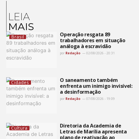
LEIA
MAIS
Operação resgata 89
Brasil
trabalhadores em situação
análoga à escravidão
por
Redação
02/08/2026 - 20:31
O saneamento também
Cidades
enfrenta um inimigo invisível:
a desinformação
por
Redação
07/08/2026 - 19:09
Diretoria da Academia de
Cultura
Letras de Marília apresenta
plano de reativação ao