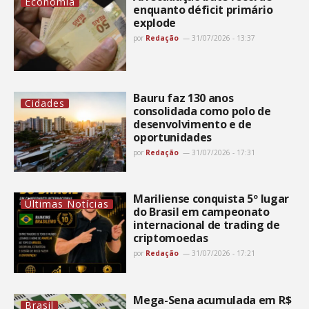
Economia
enquanto déficit primário
explode
por
Redação
31/07/2026 - 13:37
Bauru faz 130 anos
Cidades
consolidada como polo de
desenvolvimento e de
oportunidades
por
Redação
31/07/2026 - 17:31
Mariliense conquista 5º lugar
Últimas Notícias
do Brasil em campeonato
internacional de trading de
criptomoedas
por
Redação
31/07/2026 - 17:21
Mega-Sena acumulada em R$
Brasil