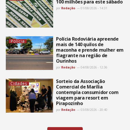
100 milhões para este sábado
por
Redação
01/08/2026 - 14:31
Polícia Rodoviária apreende
Polícia
mais de 140 quilos de
maconha e prende mulher em
flagrante na região de
Ourinhos
por
Redação
04/08/2026 - 12:36
Sorteio da Associação
Cidades
Comercial de Marília
contempla consumidor com
viagem para resort em
Pirapozinho
por
Redação
03/08/2026 - 20:40