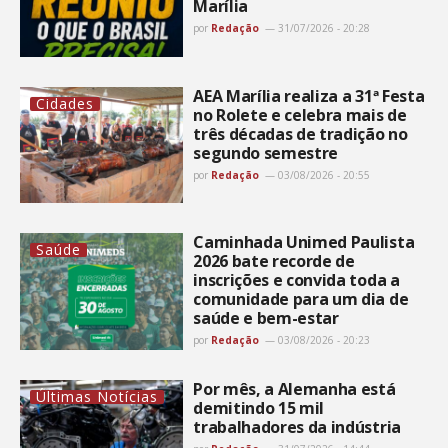
Marília
por
Redação
31/07/2026 - 20:28
AEA Marília realiza a 31ª Festa
Cidades
no Rolete e celebra mais de
três décadas de tradição no
segundo semestre
por
Redação
03/08/2026 - 20:55
Caminhada Unimed Paulista
Saúde
2026 bate recorde de
inscrições e convida toda a
comunidade para um dia de
saúde e bem-estar
por
Redação
03/08/2026 - 20:23
Por mês, a Alemanha está
Últimas Notícias
demitindo 15 mil
trabalhadores da indústria