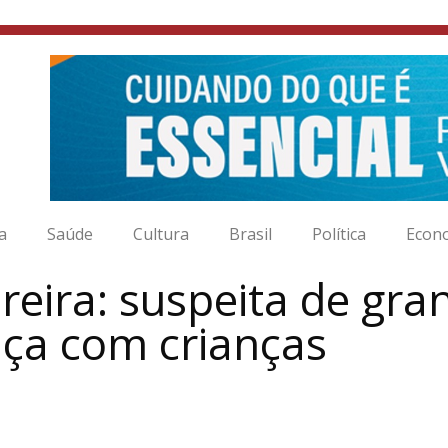
ia
Saúde
Cultura
Brasil
Política
Econ
eira: suspeita de gra
aça com crianças