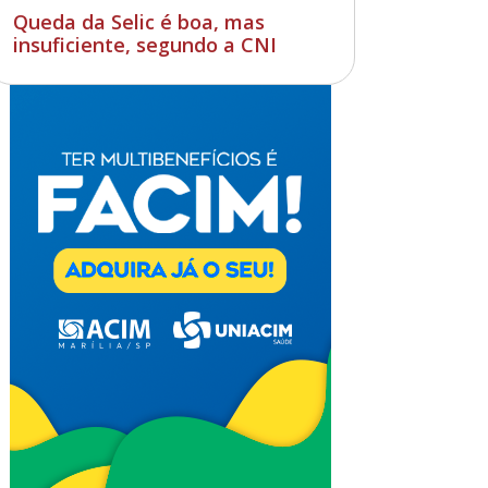
Queda da Selic é boa, mas
insuficiente, segundo a CNI