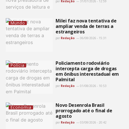
por
Redação
31/07/2026 - 12:59
Milei faz nova tentativa de
Mundo
ampliar venda de terras a
estrangeiros
por
Redação
06/08/2026 - 15:31
Policiamento rodoviário
Polícia
intercepta carga de drogas
em ônibus interestadual em
Palmital
por
Redação
01/08/2026 - 10:53
Novo Desenrola Brasil
Economia
prorrogado até o final de
agosto
por
Redação
03/08/2026 - 20:42