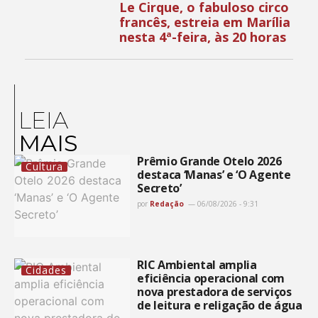
Le Cirque, o fabuloso circo
francês, estreia em Marília
nesta 4ª-feira, às 20 horas
LEIA
MAIS
Prêmio Grande Otelo 2026
Cultura
destaca ‘Manas’ e ‘O Agente
Secreto’
por
Redação
06/08/2026 - 9:31
RIC Ambiental amplia
Cidades
eficiência operacional com
nova prestadora de serviços
de leitura e religação de água