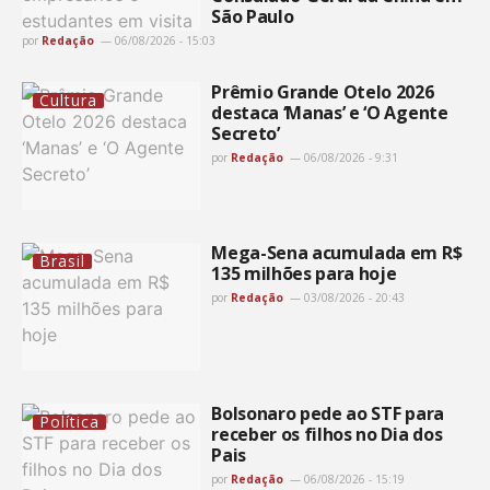
São Paulo
por
Redação
06/08/2026 - 15:03
Prêmio Grande Otelo 2026
Cultura
destaca ‘Manas’ e ‘O Agente
Secreto’
por
Redação
06/08/2026 - 9:31
Mega-Sena acumulada em R$
Brasil
135 milhões para hoje
por
Redação
03/08/2026 - 20:43
Bolsonaro pede ao STF para
Política
receber os filhos no Dia dos
Pais
por
Redação
06/08/2026 - 15:19