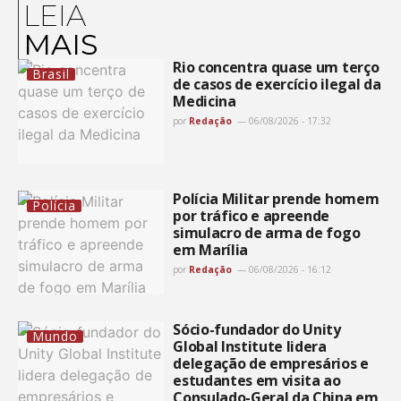
LEIA
MAIS
Rio concentra quase um terço
Brasil
de casos de exercício ilegal da
Medicina
por
Redação
06/08/2026 - 17:32
Polícia Militar prende homem
Polícia
por tráfico e apreende
simulacro de arma de fogo
em Marília
por
Redação
06/08/2026 - 16:12
Sócio-fundador do Unity
Mundo
Global Institute lidera
delegação de empresários e
estudantes em visita ao
Consulado-Geral da China em