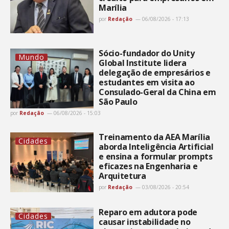
Marília
por
Redação
06/08/2026 - 17:13
Sócio-fundador do Unity
Mundo
Global Institute lidera
delegação de empresários e
estudantes em visita ao
Consulado-Geral da China em
São Paulo
por
Redação
06/08/2026 - 15:03
Treinamento da AEA Marília
Cidades
aborda Inteligência Artificial
e ensina a formular prompts
eficazes na Engenharia e
Arquitetura
por
Redação
03/08/2026 - 20:54
Reparo em adutora pode
Cidades
causar instabilidade no