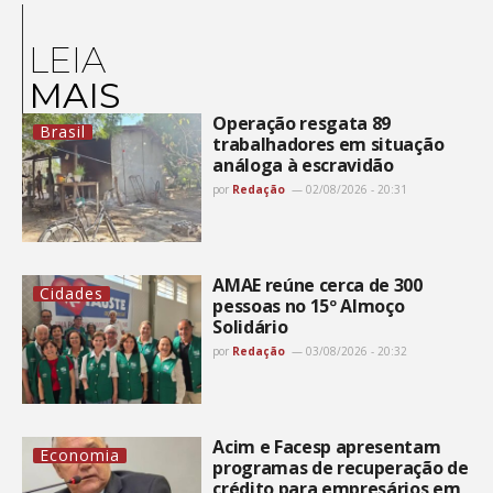
LEIA
MAIS
Operação resgata 89
Brasil
trabalhadores em situação
análoga à escravidão
por
Redação
02/08/2026 - 20:31
AMAE reúne cerca de 300
Cidades
pessoas no 15º Almoço
Solidário
por
Redação
03/08/2026 - 20:32
Acim e Facesp apresentam
Economia
programas de recuperação de
crédito para empresários em