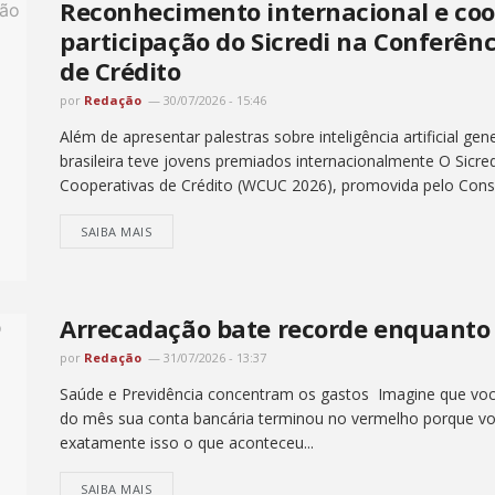
Reconhecimento internacional e co
participação do Sicredi na Conferên
de Crédito
por
Redação
30/07/2026 - 15:46
Além de apresentar palestras sobre inteligência artificial gen
brasileira teve jovens premiados internacionalmente O Sicre
Cooperativas de Crédito (WCUC 2026), promovida pelo Conse
SAIBA MAIS
Arrecadação bate recorde enquanto 
por
Redação
31/07/2026 - 13:37
Saúde e Previdência concentram os gastos Imagine que vo
do mês sua conta bancária terminou no vermelho porque vo
exatamente isso o que aconteceu...
SAIBA MAIS