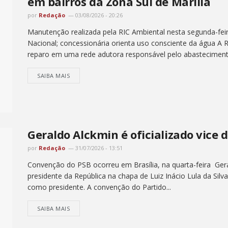
em bairros da Zona Sul de Marília
por
Redação
03/08/2026 - 20:26
Manutenção realizada pela RIC Ambiental nesta segunda-feir
Nacional; concessionária orienta uso consciente da água A R
reparo em uma rede adutora responsável pelo abastecimento
SAIBA MAIS
Geraldo Alckmin é oficializado vice 
por
Redação
31/07/2026 - 13:51
Convenção do PSB ocorreu em Brasília, na quarta-feira Ger
presidente da República na chapa de Luiz Inácio Lula da Sil
como presidente. A convenção do Partido...
SAIBA MAIS