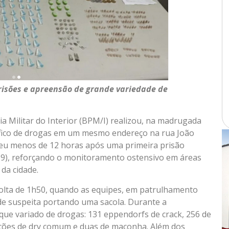
risões e apreensão de grande variedade de
a Militar do Interior (BPM/I) realizou, na madrugada
tráfico de drogas em um mesmo endereço na rua João
reu menos de 12 horas após uma primeira prisão
 (19), reforçando o monitoramento ostensivo em áreas
 da cidade.
 volta de 1h50, quando as equipes, em patrulhamento
ude suspeita portando uma sacola. Durante a
ue variado de drogas: 131 eppendorfs de crack, 256 de
orções de dry comum e duas de maconha. Além dos