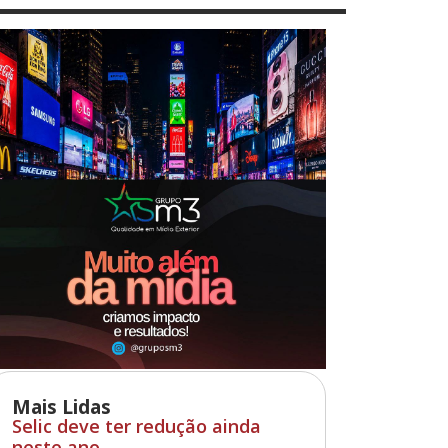
Mais Lidas
Selic deve ter redução ainda
neste ano