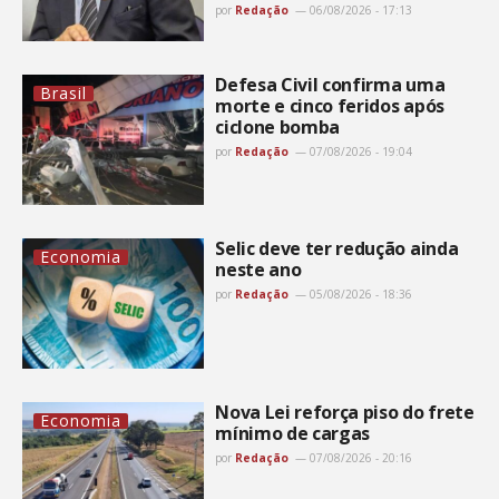
por
Redação
06/08/2026 - 17:13
Defesa Civil confirma uma
Brasil
morte e cinco feridos após
ciclone bomba
por
Redação
07/08/2026 - 19:04
Selic deve ter redução ainda
Economia
neste ano
por
Redação
05/08/2026 - 18:36
Nova Lei reforça piso do frete
Economia
mínimo de cargas
por
Redação
07/08/2026 - 20:16