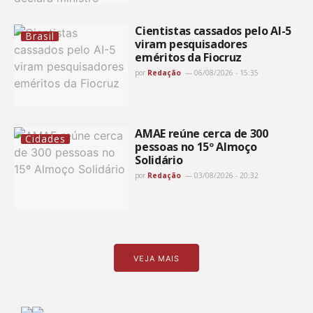
Cientistas cassados pelo AI-5
Brasil
viram pesquisadores
eméritos da Fiocruz
por
Redação
06/08/2026 - 15:35
AMAE reúne cerca de 300
Cidades
pessoas no 15º Almoço
Solidário
por
Redação
03/08/2026 - 20:32
VEJA MAIS