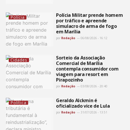
Polícia Militar prende homem
Polícia
por tráfico e apreende
simulacro de arma de fogo
em Marília
por
Redação
06/08/2026 - 16:12
Sorteio da Associação
Cidades
Comercial de Marília
contempla consumidor com
viagem para resort em
Pirapozinho
por
Redação
03/08/2026 - 20:40
Geraldo Alckmin é
Política
oficializado vice de Lula
por
Redação
31/07/2026 - 13:51