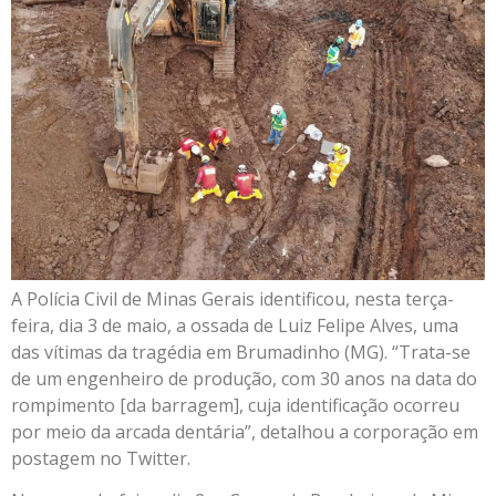
A Polícia Civil de Minas Gerais identificou, nesta terça-
feira, dia 3 de maio, a ossada de Luiz Felipe Alves, uma
das vítimas da tragédia em Brumadinho (MG). “Trata-se
de um engenheiro de produção, com 30 anos na data do
rompimento [da barragem], cuja identificação ocorreu
por meio da arcada dentária”, detalhou a corporação em
postagem no Twitter.