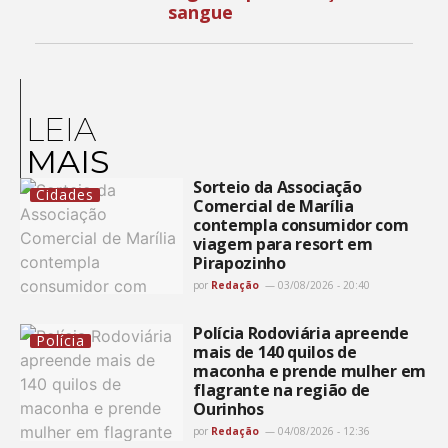
sangue
LEIA
MAIS
Sorteio da Associação
Cidades
Comercial de Marília
contempla consumidor com
viagem para resort em
Pirapozinho
por
Redação
03/08/2026 - 20:40
Polícia Rodoviária apreende
Polícia
mais de 140 quilos de
maconha e prende mulher em
flagrante na região de
Ourinhos
por
Redação
04/08/2026 - 12:36