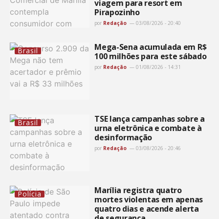
viagem para resort em
Pirapozinho
por
Redação
03/08/2026 - 20:40
Mega-Sena acumulada em R$
Brasil
100 milhões para este sábado
por
Redação
01/08/2026 - 14:31
TSE lança campanhas sobre a
Brasil
urna eletrônica e combate à
desinformação
por
Redação
03/08/2026 - 20:46
Marília registra quatro
Polícia
mortes violentas em apenas
quatro dias e acende alerta
de segurança