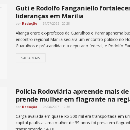
Guti e Rodolfo Fanganiello fortale
lideranças em Marília
por
Redação
31/07/2026 - 20:28
Aliança entre ex-prefeitos de Guarulhos e Paranapanema busc
encontro regional Marília sediará um encontro político no Hot
Guarulhos e pré-candidato a deputado federal, e Rodolfo Fang
SAIBA MAIS
Polícia Rodoviária apreende mais de
prende mulher em flagrante na regi
por
Redação
04/08/2026 - 12:36
Carga avaliada em quase R$ 300 mil era transportada em um 
capital paulista Uma mulher de 39 anos foi presa em flagrant
transportando 140,6...