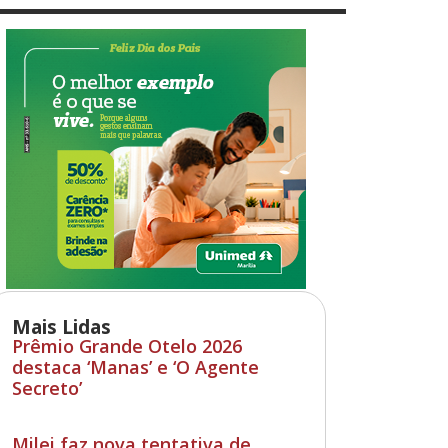
Mais Lidas
Prêmio Grande Otelo 2026
destaca ‘Manas’ e ‘O Agente
Secreto’
Milei faz nova tentativa de