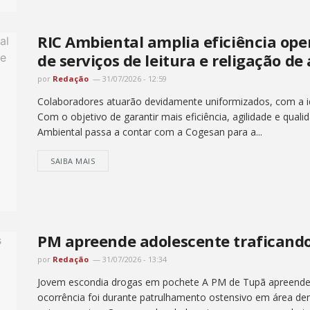
RIC Ambiental amplia eficiência op
de serviços de leitura e religação de
por
Redação
31/07/2026 - 12:59
Colaboradores atuarão devidamente uniformizados, com a ide
Com o objetivo de garantir mais eficiência, agilidade e quali
Ambiental passa a contar com a Cogesan para a...
SAIBA MAIS
PM apreende adolescente traficand
por
Redação
31/07/2026 - 13:34
Jovem escondia drogas em pochete A PM de Tupã apreendeu 
ocorrência foi durante patrulhamento ostensivo em área d