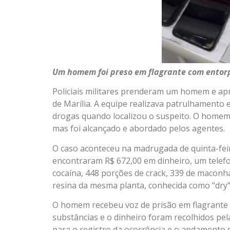
Um homem foi preso em flagrante com entorp
Policiais militares prenderam um homem e a
de Marília. A equipe realizava patrulhamento
drogas quando localizou o suspeito. O homem 
mas foi alcançado e abordado pelos agentes.
O caso aconteceu na madrugada de quinta-feira,
encontraram R$ 672,00 em dinheiro, um telef
cocaína, 448 porções de crack, 339 de maconh
resina da mesma planta, conhecida como “dry”
O homem recebeu voz de prisão em flagrante po
substâncias e o dinheiro foram recolhidos pela
para o registro da ocorrência e o andamento d