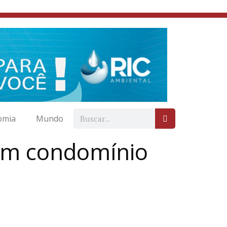
omia
Mundo
o em condomínio