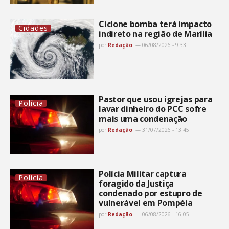
Ciclone bomba terá impacto
Cidades
indireto na região de Marília
por
Redação
06/08/2026 - 9:33
Pastor que usou igrejas para
Polícia
lavar dinheiro do PCC sofre
mais uma condenação
por
Redação
31/07/2026 - 13:45
Polícia Militar captura
Polícia
foragido da Justiça
condenado por estupro de
vulnerável em Pompéia
por
Redação
06/08/2026 - 16:05