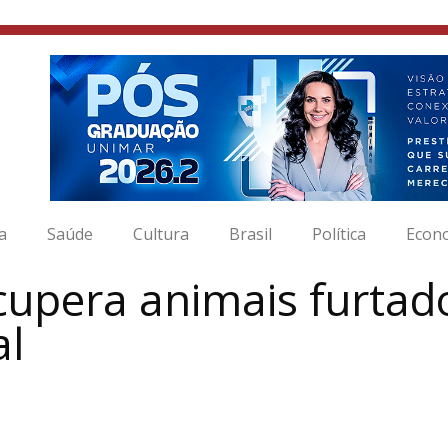
ia
Saúde
Cultura
Brasil
Política
Econ
recupera animais furta
al