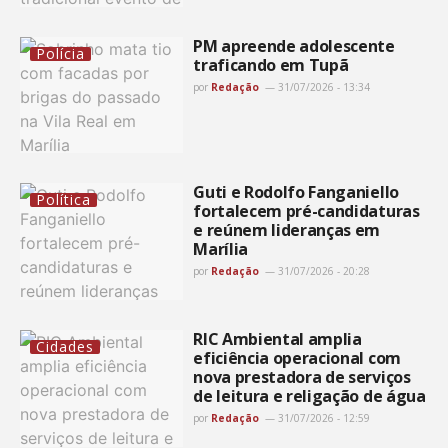
PM apreende adolescente
Polícia
traficando em Tupã
por
Redação
31/07/2026 - 13:34
Guti e Rodolfo Fanganiello
Política
fortalecem pré-candidaturas
e reúnem lideranças em
Marília
por
Redação
31/07/2026 - 20:28
RIC Ambiental amplia
Cidades
eficiência operacional com
nova prestadora de serviços
de leitura e religação de água
por
Redação
31/07/2026 - 12:59