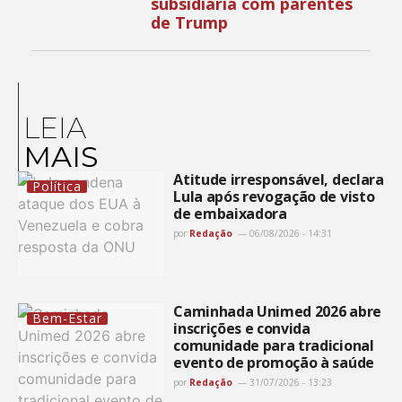
subsidiária com parentes
de Trump
LEIA
MAIS
Atitude irresponsável, declara
Política
Lula após revogação de visto
de embaixadora
por
Redação
06/08/2026 - 14:31
Caminhada Unimed 2026 abre
Bem-Estar
inscrições e convida
comunidade para tradicional
evento de promoção à saúde
por
Redação
31/07/2026 - 13:23