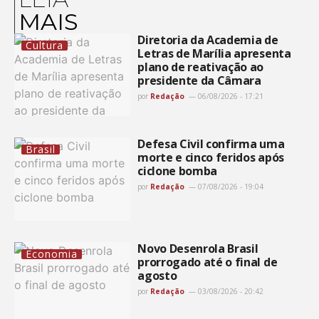
MAIS
Diretoria da Academia de
Cultura
Letras de Marília apresenta
plano de reativação ao
presidente da Câmara
por
Redação
06/08/2026 - 17:21
Defesa Civil confirma uma
Brasil
morte e cinco feridos após
ciclone bomba
por
Redação
07/08/2026 - 19:04
Novo Desenrola Brasil
Economia
prorrogado até o final de
agosto
por
Redação
03/08/2026 - 20:42