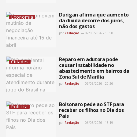
Durigan afirma que aumento
Economia
da dívida decorre dos juros,
não dos gastos
por
Redação
07/08/2026 - 18:58
Reparo em adutora pode
Cidades
causar instabilidade no
abastecimento em bairros da
Zona Sul de Marília
por
Redação
03/08/2026 - 20:26
Bolsonaro pede ao STF para
Política
receber os filhos no Dia dos
Pais
por
Redação
06/08/2026 - 15:19