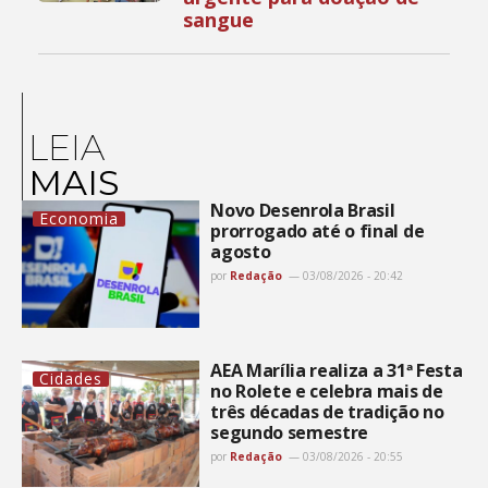
sangue
LEIA
MAIS
Novo Desenrola Brasil
Economia
prorrogado até o final de
agosto
por
Redação
03/08/2026 - 20:42
AEA Marília realiza a 31ª Festa
Cidades
no Rolete e celebra mais de
três décadas de tradição no
segundo semestre
por
Redação
03/08/2026 - 20:55