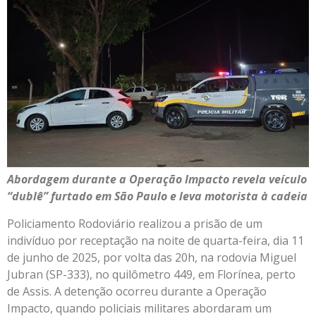
Abordagem durante a Operação Impacto revela veículo
“dublê” furtado em São Paulo e leva motorista à cadeia
Policiamento Rodoviário realizou a prisão de um
indivíduo por receptação na noite de quarta-feira, dia 11
de junho de 2025, por volta das 20h, na rodovia Miguel
Jubran (SP-333), no quilômetro 449, em Florínea, perto
de Assis. A detenção ocorreu durante a Operação
Impacto, quando policiais militares abordaram um