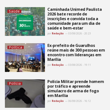
Caminhada Unimed Paulista
Saúde
2026 bate recorde de
inscrições e convida toda a
comunidade para um dia de
saúde e bem-estar
por
Redação
03/08/2026 - 20:23
Ex-prefeito de Guarulhos
Política
reúne mais de 300 pessoas em
encontro com lideranças em
Marília
por
Redação
03/08/2026 - 19:11
Polícia Militar prende homem
Polícia
por tráfico e apreende
simulacro de arma de fogo
em Marília
por
Redação
06/08/2026 - 16:12