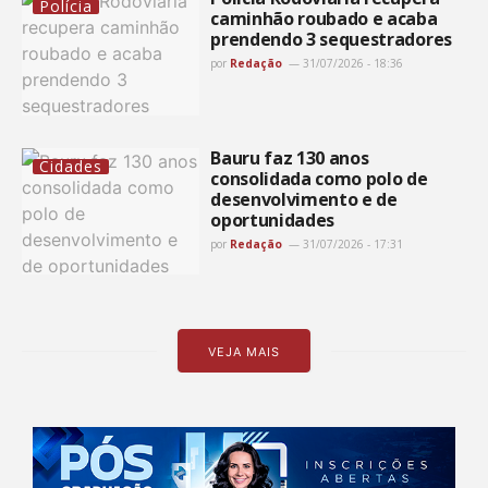
Polícia
caminhão roubado e acaba
prendendo 3 sequestradores
por
Redação
31/07/2026 - 18:36
Bauru faz 130 anos
Cidades
consolidada como polo de
desenvolvimento e de
oportunidades
por
Redação
31/07/2026 - 17:31
VEJA MAIS