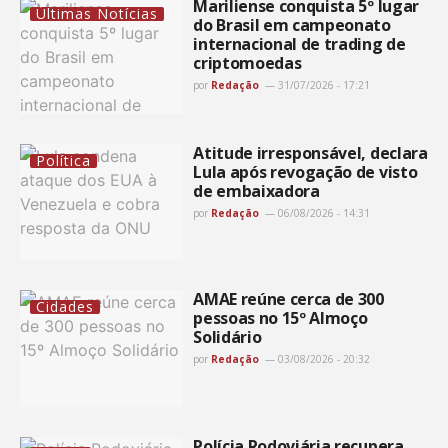
Mariliense conquista 5º lugar
Últimas Notícias
do Brasil em campeonato
internacional de trading de
criptomoedas
por
Redação
31/07/2026 - 17:21
Atitude irresponsável, declara
Política
Lula após revogação de visto
de embaixadora
por
Redação
06/08/2026 - 14:31
AMAE reúne cerca de 300
Cidades
pessoas no 15º Almoço
Solidário
por
Redação
03/08/2026 - 20:32
Polícia Rodoviária recupera