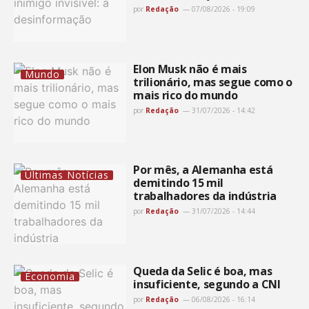
por
Redação
07/08/2026 - 19:09
Elon Musk não é mais
Mundo
trilionário, mas segue como o
mais rico do mundo
por
Redação
31/07/2026 - 14:42
Por mês, a Alemanha está
Últimas Notícias
demitindo 15 mil
trabalhadores da indústria
por
Redação
31/07/2026 - 14:44
Queda da Selic é boa, mas
Economia
insuficiente, segundo a CNI
por
Redação
06/08/2026 - 16:14