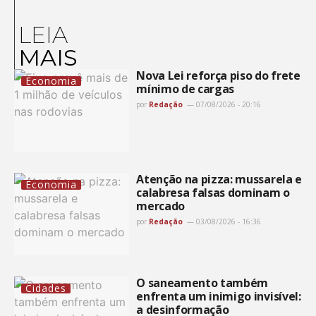
LEIA
MAIS
Nova Lei reforça piso do frete
Economia
mínimo de cargas
por
Redação
07/08/2026 - 20:16
Atenção na pizza: mussarela e
Economia
calabresa falsas dominam o
mercado
por
Redação
03/08/2026 - 16:36
O saneamento também
Cidades
enfrenta um inimigo invisível:
a desinformação