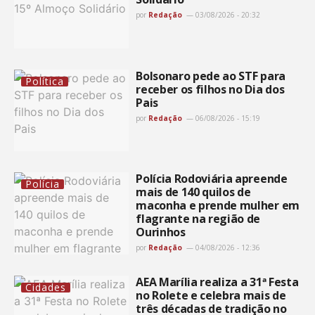
por
Redação
03/08/2026 - 20:32
Bolsonaro pede ao STF para
Política
receber os filhos no Dia dos
Pais
por
Redação
06/08/2026 - 15:19
Polícia Rodoviária apreende
Polícia
mais de 140 quilos de
maconha e prende mulher em
flagrante na região de
Ourinhos
por
Redação
04/08/2026 - 12:36
AEA Marília realiza a 31ª Festa
Cidades
no Rolete e celebra mais de
três décadas de tradição no