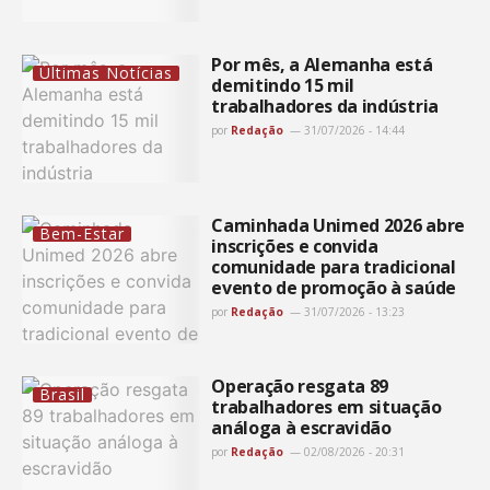
Por mês, a Alemanha está
Últimas Notícias
demitindo 15 mil
trabalhadores da indústria
por
Redação
31/07/2026 - 14:44
Caminhada Unimed 2026 abre
Bem-Estar
inscrições e convida
comunidade para tradicional
evento de promoção à saúde
por
Redação
31/07/2026 - 13:23
Operação resgata 89
Brasil
trabalhadores em situação
análoga à escravidão
por
Redação
02/08/2026 - 20:31