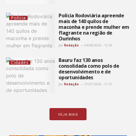
Polícia Rodoviária apreende
Polícia
mais de 140 quilos de
maconha e prende mulher em
flagrante na região de
Ourinhos
por
Redação
04/08/2026 - 12:36
Bauru faz 130 anos
Cidades
consolidada como polo de
desenvolvimento e de
oportunidades
por
Redação
31/07/2026 - 17:31
VEJA MAIS