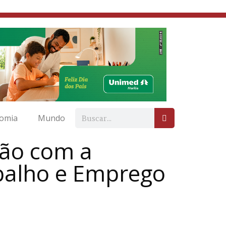
omia
Mundo
nião com a
abalho e Emprego