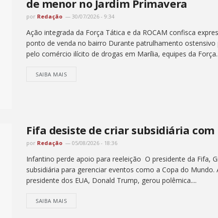
de menor no Jardim Primavera
por
Redação
30/07/2026 - 9:34
Ação integrada da Força Tática e da ROCAM confisca expres
ponto de venda no bairro Durante patrulhamento ostensivo p
pelo comércio ilícito de drogas em Marília, equipes da Força..
SAIBA MAIS
Fifa desiste de criar subsidiária co
por
Redação
05/08/2026 - 18:36
Infantino perde apoio para reeleição O presidente da Fifa, Gi
subsidiária para gerenciar eventos como a Copa do Mundo.
presidente dos EUA, Donald Trump, gerou polêmica....
SAIBA MAIS