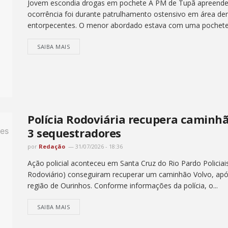
Jovem escondia drogas em pochete A PM de Tupã apreendeu 
ocorrência foi durante patrulhamento ostensivo em área d
entorpecentes. O menor abordado estava com uma pochete.
SAIBA MAIS
Polícia Rodoviária recupera caminh
3 sequestradores
por
Redação
31/07/2026 - 18:36
Ação policial aconteceu em Santa Cruz do Rio Pardo Policiai
Rodoviário) conseguiram recuperar um caminhão Volvo, ap
região de Ourinhos. Conforme informações da polícia, o...
SAIBA MAIS