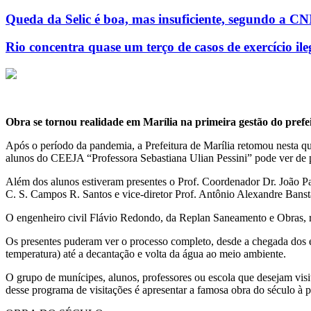
Queda da Selic é boa, mas insuficiente, segundo a CN
Rio concentra quase um terço de casos de exercício il
Obra se tornou realidade em Marília na primeira gestão do prefe
Após o período da pandemia, a Prefeitura de Marília retomou nesta qu
alunos do CEEJA “Professora Sebastiana Ulian Pessini” pode ver de p
Além dos alunos estiveram presentes o Prof. Coordenador Dr. João Pa
C. S. Campos R. Santos e vice-diretor Prof. Antônio Alexandre Banst
O engenheiro civil Flávio Redondo, da Replan Saneamento e Obras, re
Os presentes puderam ver o processo completo, desde a chegada dos e
temperatura) até a decantação e volta da água ao meio ambiente.
O grupo de munícipes, alunos, professores ou escola que desejam visi
desse programa de visitações é apresentar a famosa obra do século à 