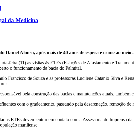
I
egal da Medicina
ito Daniel Alonso, após mais de 40 anos de espera e crime ao meio
arta-feira (11) as visitas às ETEs (Estações de Afastamento e Tratamen
erto o funcionamento da bacia do Palmital.
ulo Francisco de Souza e as professoras Lucilene Catanio Silva e Rena
arck.
sponsável pela construção das bacias e manutenções atuais, também est
fluentes com o gradeamento, passando pela desarenação, remoção de mi
tar as ETEs devem entrar em contato com a Assessoria de Imprensa da P
população mariliense.