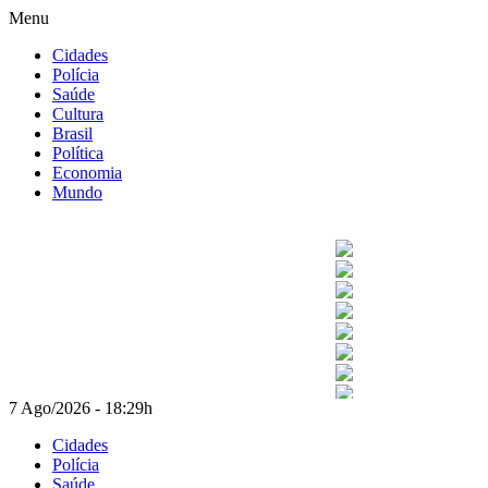
Ir
Menu
para
Cidades
o
Polícia
conteúdo
Saúde
Cultura
Brasil
Política
Economia
Mundo
7 Ago/2026
-
18:29h
Cidades
Polícia
Saúde