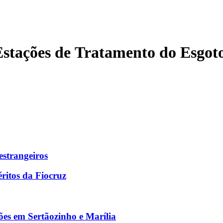
s Estações de Tratamento do Esg
estrangeiros
éritos da Fiocruz
ões em Sertãozinho e Marília