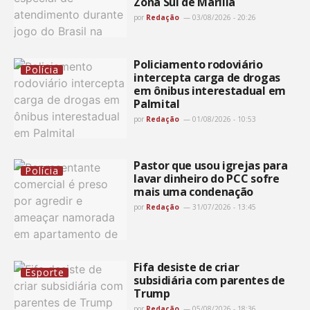
Zona Sul de Marília
por
Redação
03/08/2026 - 20:26
Policiamento rodoviário
Polícia
intercepta carga de drogas
em ônibus interestadual em
Palmital
por
Redação
01/08/2026 - 10:53
Pastor que usou igrejas para
Polícia
lavar dinheiro do PCC sofre
mais uma condenação
por
Redação
31/07/2026 - 13:45
Fifa desiste de criar
Esporte
subsidiária com parentes de
Trump
por
Redação
05/08/2026 - 18:36