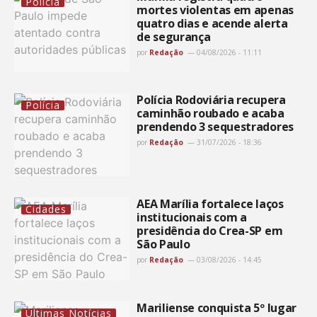
Polícia
mortes violentas em apenas
quatro dias e acende alerta
de segurança
por
Redação
04/08/2026 - 11:11
Polícia Rodoviária recupera
Polícia
caminhão roubado e acaba
prendendo 3 sequestradores
por
Redação
31/07/2026 - 18:36
AEA Marília fortalece laços
Cidades
institucionais com a
presidência do Crea-SP em
São Paulo
por
Redação
03/08/2026 - 14:45
Mariliense conquista 5º lugar
Últimas Notícias