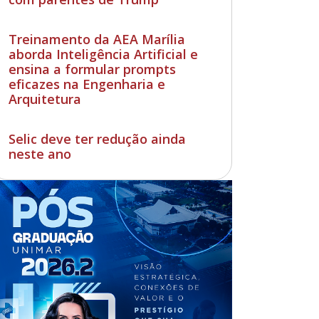
Treinamento da AEA Marília
aborda Inteligência Artificial e
ensina a formular prompts
eficazes na Engenharia e
Arquitetura
Selic deve ter redução ainda
neste ano