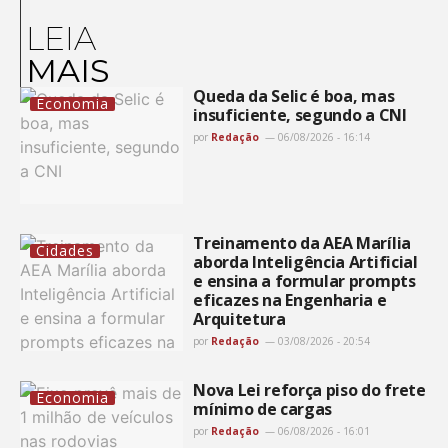
LEIA
MAIS
Queda da Selic é boa, mas
Economia
insuficiente, segundo a CNI
por
Redação
06/08/2026 - 16:14
Treinamento da AEA Marília
Cidades
aborda Inteligência Artificial
e ensina a formular prompts
eficazes na Engenharia e
Arquitetura
por
Redação
03/08/2026 - 20:54
Nova Lei reforça piso do frete
Economia
mínimo de cargas
por
Redação
06/08/2026 - 16:01