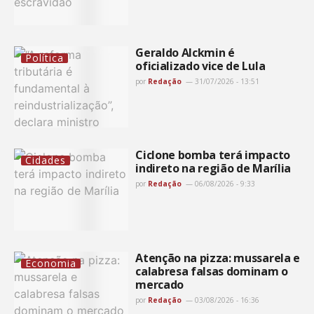
Geraldo Alckmin é
Política
oficializado vice de Lula
por
Redação
31/07/2026 - 13:51
Ciclone bomba terá impacto
Cidades
indireto na região de Marília
por
Redação
06/08/2026 - 9:33
Atenção na pizza: mussarela e
Economia
calabresa falsas dominam o
mercado
por
Redação
03/08/2026 - 16:36