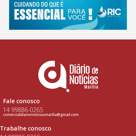
Fale conosco
14 99886-0265
comercialdiarionoticiasmarilia@gmail.com
Trabalhe conosco