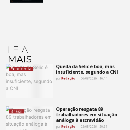
LEIA
MAIS
Queda da Selic é boa, mas
Economia
insuficiente, segundo a CNI
por
Redação
06/08/2026 - 16:14
Operação resgata 89
Brasil
trabalhadores em situação
análoga à escravidão
por
Redação
02/08/2026 - 20:31