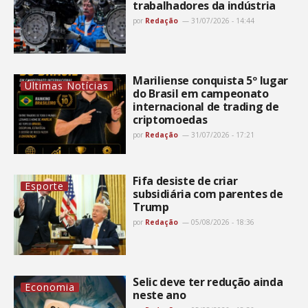
trabalhadores da indústria
por
Redação
31/07/2026 - 14:44
Mariliense conquista 5º lugar
Últimas Notícias
do Brasil em campeonato
internacional de trading de
criptomoedas
por
Redação
31/07/2026 - 17:21
Fifa desiste de criar
Esporte
subsidiária com parentes de
Trump
por
Redação
05/08/2026 - 18:36
Selic deve ter redução ainda
Economia
neste ano