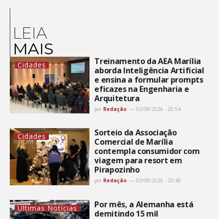
LEIA
MAIS
Treinamento da AEA Marília
Cidades
aborda Inteligência Artificial
e ensina a formular prompts
eficazes na Engenharia e
Arquitetura
por
Redação
03/08/2026 - 20:54
Sorteio da Associação
Cidades
Comercial de Marília
contempla consumidor com
viagem para resort em
Pirapozinho
por
Redação
03/08/2026 - 20:40
Por mês, a Alemanha está
Últimas Notícias
demitindo 15 mil