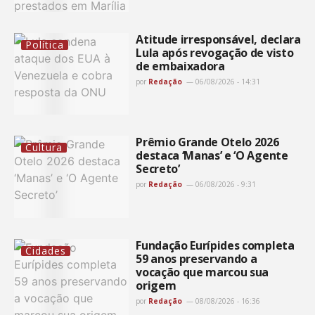
Atitude irresponsável, declara
Política
Lula após revogação de visto
de embaixadora
por
Redação
06/08/2026 - 14:31
Prêmio Grande Otelo 2026
Cultura
destaca ‘Manas’ e ‘O Agente
Secreto’
por
Redação
06/08/2026 - 9:31
Fundação Eurípides completa
Cidades
59 anos preservando a
vocação que marcou sua
origem
por
Redação
08/08/2026 - 16:36