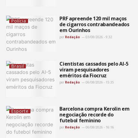
PRF apreende 120 mil maços
Polícia
de cigarros contrabandeados
em Ourinhos
por
Redação
03/08/2026 - 9:32
Cientistas cassados pelo AI-5
Brasil
viram pesquisadores
eméritos da Fiocruz
por
Redação
06/08/2026 - 15:35
Barcelona compra Kerolin em
Esporte
negociação recorde do
futebol feminino
por
Redação
06/08/2026 - 16:16