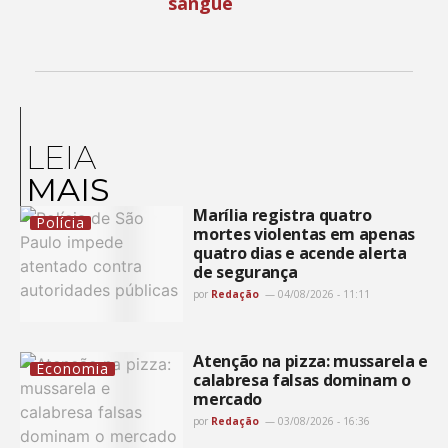
sangue
LEIA
MAIS
Marília registra quatro
Polícia
mortes violentas em apenas
quatro dias e acende alerta
de segurança
por
Redação
04/08/2026 - 11:11
Atenção na pizza: mussarela e
Economia
calabresa falsas dominam o
mercado
por
Redação
03/08/2026 - 16:36