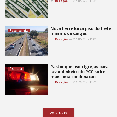
por
Redação
01/08/2026 - 14:31
Nova Lei reforça piso do frete
Economia
mínimo de cargas
por
Redação
06/08/2026 - 16:01
Pastor que usou igrejas para
Polícia
lavar dinheiro do PCC sofre
mais uma condenação
por
Redação
31/07/2026 - 13:45
VEJA MAIS