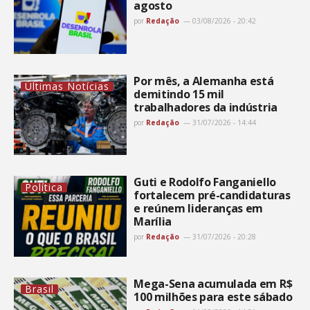
agosto
por
Redação
03/08/2026 - 20:42
Por mês, a Alemanha está
Últimas Notícias
demitindo 15 mil
trabalhadores da indústria
por
Redação
31/07/2026 - 14:44
Guti e Rodolfo Fanganiello
Política
fortalecem pré-candidaturas
e reúnem lideranças em
Marília
por
Redação
31/07/2026 - 20:28
Mega-Sena acumulada em R$
Brasil
100 milhões para este sábado