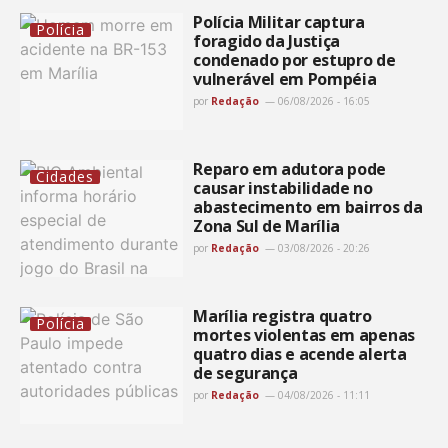
Polícia Militar captura
Polícia
foragido da Justiça
condenado por estupro de
vulnerável em Pompéia
por
Redação
06/08/2026 - 16:05
Reparo em adutora pode
Cidades
causar instabilidade no
abastecimento em bairros da
Zona Sul de Marília
por
Redação
03/08/2026 - 20:26
Marília registra quatro
Polícia
mortes violentas em apenas
quatro dias e acende alerta
de segurança
por
Redação
04/08/2026 - 11:11