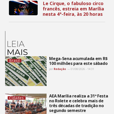
Le Cirque, o fabuloso circo
francês, estreia em Marília
nesta 4ª-feira, às 20 horas
LEIA
MAIS
Mega-Sena acumulada em R$
Brasil
100 milhões para este sábado
por
Redação
01/08/2026 - 14:31
AEA Marília realiza a 31ª Festa
Cidades
no Rolete e celebra mais de
três décadas de tradição no
segundo semestre