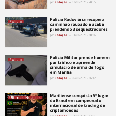
por
Redação
03/08/2026 - 20:55
Polícia Rodoviária recupera
Polícia
caminhão roubado e acaba
prendendo 3 sequestradores
por
Redação
31/07/2026 - 18:36
Polícia Militar prende homem
Polícia
por tráfico e apreende
simulacro de arma de fogo
em Marília
por
Redação
06/08/2026 - 16:12
Mariliense conquista 5º lugar
Últimas Notícias
do Brasil em campeonato
internacional de trading de
criptomoedas
por
Redação
31/07/2026 - 17:21