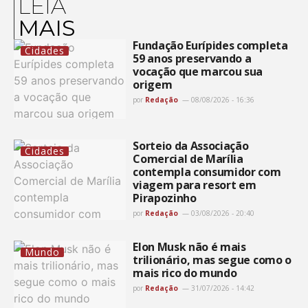
LEIA
MAIS
Fundação Eurípides completa
Cidades
59 anos preservando a
vocação que marcou sua
origem
por
Redação
08/08/2026 - 16:36
Sorteio da Associação
Cidades
Comercial de Marília
contempla consumidor com
viagem para resort em
Pirapozinho
por
Redação
03/08/2026 - 20:40
Elon Musk não é mais
Mundo
trilionário, mas segue como o
mais rico do mundo
por
Redação
31/07/2026 - 14:42