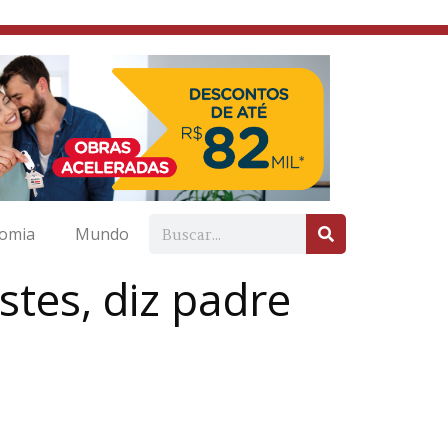
omia
Mundo
stes, diz padre