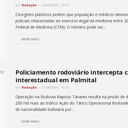
por
Redação
06/08/2026 - 17:32
Cirurgiões plásticos pedem que população e médicos denunc
policiais relacionadas ao exercício ilegal da medicina entr
Federal de Medicina (CFM). O número pode ser...
SAIBA MAIS
Policiamento rodoviário intercepta 
interestadual em Palmital
por
Redação
01/08/2026 - 10:53
Operação na Rodovia Raposo Tavares resulta na prisão de do
200 mil reais ao tráfico Ação do Tático Operacional Rodoviá
de nacionalidade boliviana por...
SAIBA MAIS