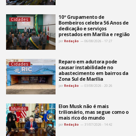
10º Grupamento de
Cidades
Bombeiros celebra 56 Anos de
dedicação e serviços
prestados em Marília e região
por
Redação
06/08/2026 - 17:27
Reparo em adutora pode
Cidades
causar instabilidade no
abastecimento em bairros da
Zona Sul de Marília
por
Redação
03/08/2026 - 20:26
Elon Musk não é mais
Mundo
trilionário, mas segue como o
mais rico do mundo
por
Redação
31/07/2026 - 14:42