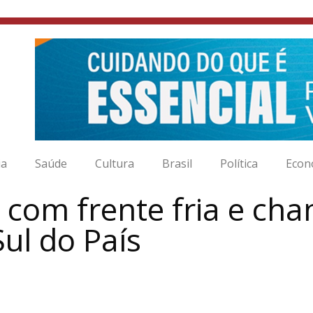
ia
Saúde
Cultura
Brasil
Política
Econ
om frente fria e cha
ul do País