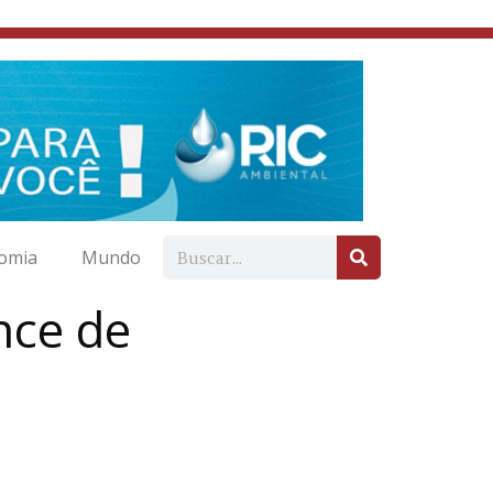
omia
Mundo
nce de