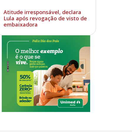
Atitude irresponsável, declara
Lula após revogação de visto de
embaixadora