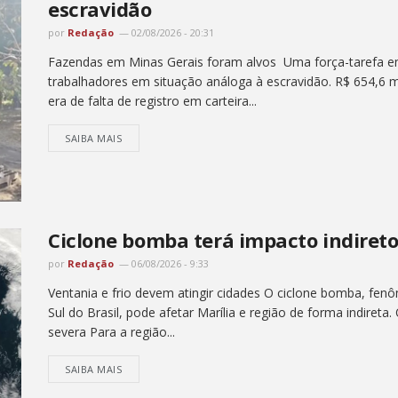
escravidão
por
Redação
02/08/2026 - 20:31
Fazendas em Minas Gerais foram alvos Uma força-tarefa em
trabalhadores em situação análoga à escravidão. R$ 654,6 m
era de falta de registro em carteira...
SAIBA MAIS
Ciclone bomba terá impacto indireto
por
Redação
06/08/2026 - 9:33
Ventania e frio devem atingir cidades O ciclone bomba, fenô
Sul do Brasil, pode afetar Marília e região de forma indireta.
severa Para a região...
SAIBA MAIS