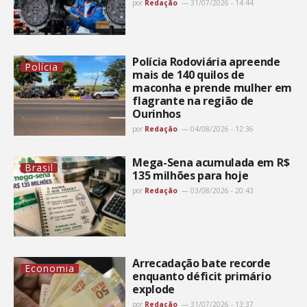
por
Redação
31/07/2026 - 14:44
Polícia Rodoviária apreende
Polícia
mais de 140 quilos de
maconha e prende mulher em
flagrante na região de
Ourinhos
por
Redação
04/08/2026 - 12:36
Mega-Sena acumulada em R$
Brasil
135 milhões para hoje
por
Redação
03/08/2026 - 20:43
Arrecadação bate recorde
Economia
enquanto déficit primário
explode
por
Redação
31/07/2026 - 13:37