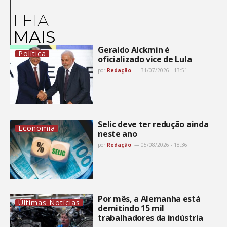
LEIA
MAIS
Geraldo Alckmin é
Política
oficializado vice de Lula
por
Redação
31/07/2026 - 13:51
Selic deve ter redução ainda
Economia
neste ano
por
Redação
05/08/2026 - 18:36
Por mês, a Alemanha está
Últimas Notícias
demitindo 15 mil
trabalhadores da indústria