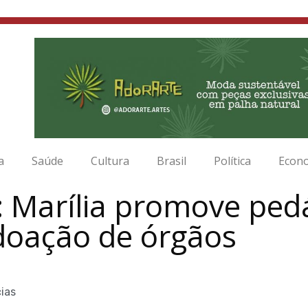
a
Saúde
Cultura
Brasil
Política
Econ
 Marília promove pedá
doação de órgãos
cias