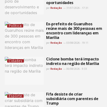
oportunidades
por
Redação
31/07/2026 - 17:31
Ex-prefeito de Guarulhos
Política
reúne mais de 300 pessoas em
encontro com lideranças em
Marília
por
Redação
03/08/2026 - 19:11
Ciclone bomba terá impacto
Cidades
indireto na região de Marília
por
Redação
06/08/2026 - 9:33
Fifa desiste de criar
Esporte
subsidiária com parentes de
Trump