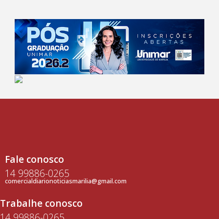
Fale conosco
14 99886-0265
comercialdiarionoticiasmarilia@gmail.com
Trabalhe conosco
14 99886-0265