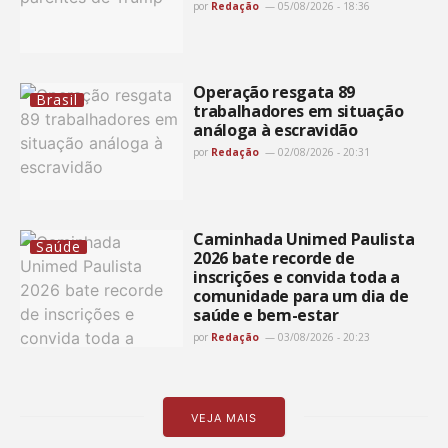
por
Redação
05/08/2026 - 18:36
Operação resgata 89
Brasil
trabalhadores em situação
análoga à escravidão
por
Redação
02/08/2026 - 20:31
Caminhada Unimed Paulista
Saúde
2026 bate recorde de
inscrições e convida toda a
comunidade para um dia de
saúde e bem-estar
por
Redação
03/08/2026 - 20:23
VEJA MAIS