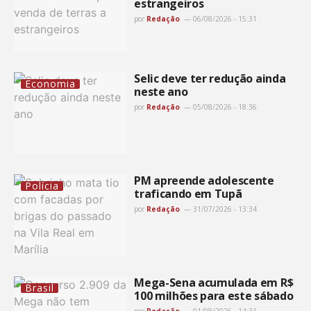
estrangeiros
por
Redação
06/08/2026 - 15:31
Selic deve ter redução ainda
Economia
neste ano
por
Redação
05/08/2026 - 18:36
PM apreende adolescente
Polícia
traficando em Tupã
por
Redação
31/07/2026 - 13:34
Mega-Sena acumulada em R$
Brasil
100 milhões para este sábado
por
Redação
01/08/2026 - 14:31