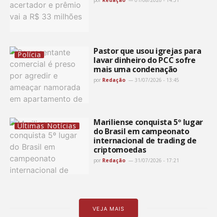
Pastor que usou igrejas para
Polícia
lavar dinheiro do PCC sofre
mais uma condenação
por
Redação
31/07/2026 - 13:45
Mariliense conquista 5º lugar
Últimas Notícias
do Brasil em campeonato
internacional de trading de
criptomoedas
por
Redação
31/07/2026 - 17:21
VEJA MAIS