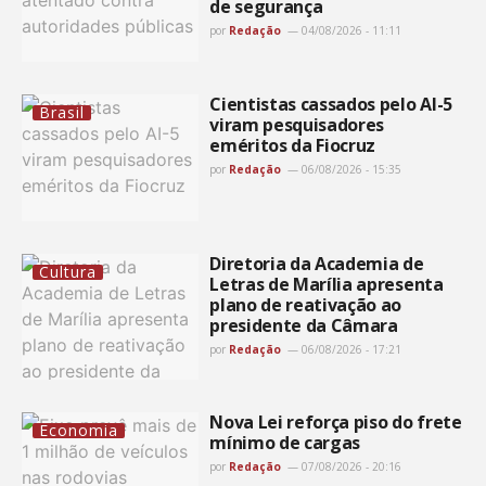
de segurança
por
Redação
04/08/2026 - 11:11
Cientistas cassados pelo AI-5
Brasil
viram pesquisadores
eméritos da Fiocruz
por
Redação
06/08/2026 - 15:35
Diretoria da Academia de
Cultura
Letras de Marília apresenta
plano de reativação ao
presidente da Câmara
por
Redação
06/08/2026 - 17:21
Nova Lei reforça piso do frete
Economia
mínimo de cargas
por
Redação
07/08/2026 - 20:16