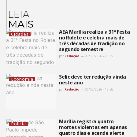
LEIA
MAIS
AEA Marília realiza a 31ª Festa
Cidades
no Rolete e celebra mais de
três décadas de tradição no
segundo semestre
por
Redação
03/08/2026 - 20:55
Selic deve ter redução ainda
Economia
neste ano
por
Redação
05/08/2026 - 18:36
Marília registra quatro
Polícia
mortes violentas em apenas
quatro dias e acende alerta