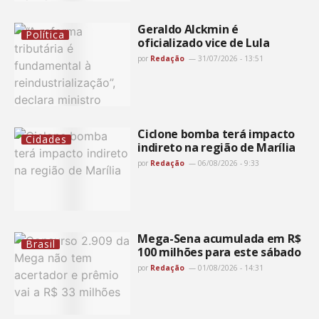
Geraldo Alckmin é
Política
oficializado vice de Lula
por
Redação
31/07/2026 - 13:51
Ciclone bomba terá impacto
Cidades
indireto na região de Marília
por
Redação
06/08/2026 - 9:33
Mega-Sena acumulada em R$
Brasil
100 milhões para este sábado
por
Redação
01/08/2026 - 14:31