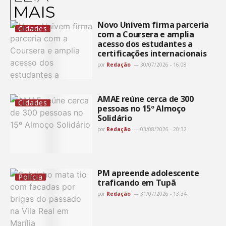
MAIS
Novo Univem firma parceria
Cidades
com a Coursera e amplia
acesso dos estudantes a
certificações internacionais
por
Redação
30/07/2026 - 16:08
AMAE reúne cerca de 300
Cidades
pessoas no 15º Almoço
Solidário
por
Redação
03/08/2026 - 20:32
PM apreende adolescente
Polícia
traficando em Tupã
por
Redação
31/07/2026 - 13:34