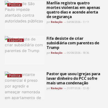
Marília registra quatro
Polícia
mortes violentas em apenas
quatro dias e acende alerta
de segurança
por
Redação
04/08/2026 - 11:11
Fifa desiste de criar
Esporte
subsidiária com parentes de
Trump
por
Redação
05/08/2026 - 18:36
Pastor que usou igrejas para
Polícia
lavar dinheiro do PCC sofre
mais uma condenação
por
Redação
31/07/2026 - 13:45