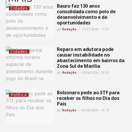
Bauru faz 130 anos
Cidades
consolidada como polo de
desenvolvimento e de
oportunidades
por
Redação
31/07/2026 - 17:31
Reparo em adutora pode
Cidades
causar instabilidade no
abastecimento em bairros da
Zona Sul de Marília
por
Redação
03/08/2026 - 20:26
Bolsonaro pede ao STF para
Política
receber os filhos no Dia dos
Pais
por
Redação
06/08/2026 - 15:19