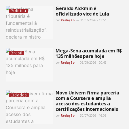
Geraldo Alckmin é
Política
oficializado vice de Lula
por
Redação
31/07/2026 - 13:51
Mega-Sena acumulada em R$
Brasil
135 milhões para hoje
por
Redação
03/08/2026 - 20:43
Novo Univem firma parceria
Cidades
com a Coursera e amplia
acesso dos estudantes a
certificações internacionais
por
Redação
30/07/2026 - 16:08