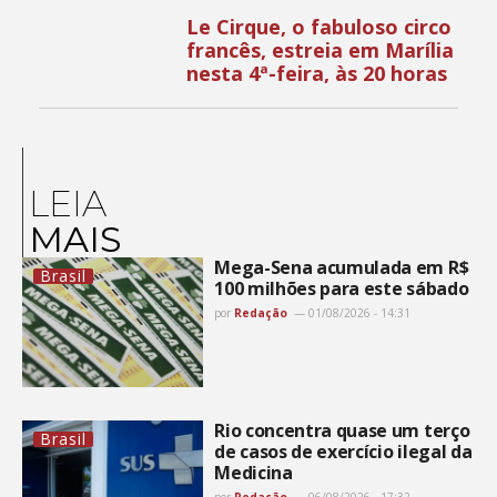
Le Cirque, o fabuloso circo
francês, estreia em Marília
nesta 4ª-feira, às 20 horas
LEIA
MAIS
Mega-Sena acumulada em R$
Brasil
100 milhões para este sábado
por
Redação
01/08/2026 - 14:31
Rio concentra quase um terço
Brasil
de casos de exercício ilegal da
Medicina
por
Redação
06/08/2026 - 17:32