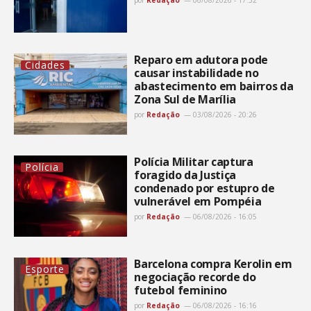
Reparo em adutora pode
Cidades
causar instabilidade no
abastecimento em bairros da
Zona Sul de Marília
por
Redação
03/08/2026 - 20:26
Polícia Militar captura
Polícia
foragido da Justiça
condenado por estupro de
vulnerável em Pompéia
por
Redação
06/08/2026 - 16:05
Barcelona compra Kerolin em
Esporte
negociação recorde do
futebol feminino
por
Redação
06/08/2026 - 16:16