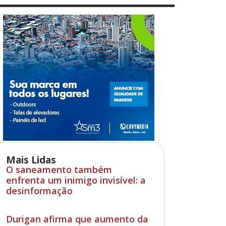
Mais Lidas
O saneamento também
enfrenta um inimigo invisível: a
desinformação
Durigan afirma que aumento da