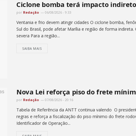
Ciclone bomba terá impacto indireto
por
Redação
06/08/2026 - 9:33
Ventania e frio devem atingir cidades O ciclone bomba, fenô
Sul do Brasil, pode afetar Marília e região de forma indireta.
severa Para a região...
SAIBA MAIS
Nova Lei reforça piso do frete míni
por
Redação
07/08/2026 - 20:16
Tabela de Referência da ANTT continua valendo O president
regras e reforça a fiscalização do piso mínimo do frete rod
Identificador de Operação...
SAIBA MAIS